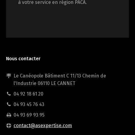
à votre service en région PACA.
Nous contacter
Le Canéopole Bâtiment C 11/13 Chemin de
l'Industrie 06110 LE CANNET
04 92 18 61 20
04 93 45 76 43
04 93 69 93 95
Conseils et Expertises aux entreprises…
contact@asexpertise.com